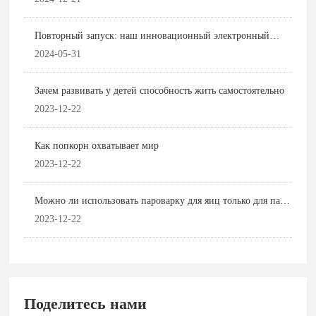
Повторный запуск: наш инновационный электронный
ланч-бокс был представлен на 135-й Кантонской ярмарке и
2024-05-31
получил широкое внимание и высокую оценку
покупателей.
Зачем развивать у детей способность жить самостоятельно
2023-12-22
Как попкорн охватывает мир
2023-12-22
Можно ли использовать пароварку для яиц только для пара
яиц? Не поймите меня неправильно! Это артефакт завтрака
2023-12-22
Поделитесь нами