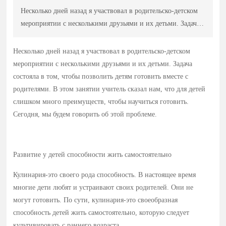
Несколько дней назад я участвовал в родительско-детском
мероприятии с несколькими друзьями и их детьми. Задача
состояла в том, чтобы позволить детям готовить вместе с
родителями. В этом занятии учитель сказал нам, что для
Несколько дней назад я участвовал в родительско-детском
детей слишком много преимуществ, чтобы научиться
мероприятии с несколькими друзьями и их детьми. Задача
готовить. Сегодня, мы будем говорить об этой проблеме.
состояла в том, чтобы позволить детям готовить вместе с
родителями. В этом занятии учитель сказал нам, что для детей
слишком много преимуществ, чтобы научиться готовить.
Сегодня, мы будем говорить об этой проблеме.
Развитие у детей способности жить самостоятельно
Кулинария-это своего рода способность. В настоящее время
многие дети любят и устраивают своих родителей. Они не
могут готовить. По сути, кулинария-это своеобразная
способность детей жить самостоятельно, которую следует
культивировать с раннего возраста.