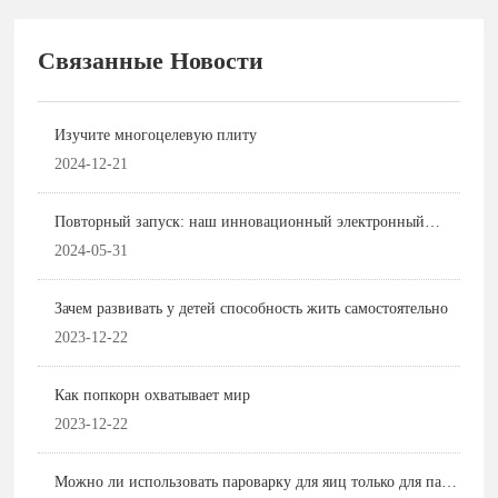
Связанные Новости
Изучите многоцелевую плиту
2024-12-21
Повторный запуск: наш инновационный электронный
ланч-бокс был представлен на 135-й Кантонской ярмарке и
2024-05-31
получил широкое внимание и высокую оценку
покупателей.
Зачем развивать у детей способность жить самостоятельно
2023-12-22
Как попкорн охватывает мир
2023-12-22
Можно ли использовать пароварку для яиц только для пара