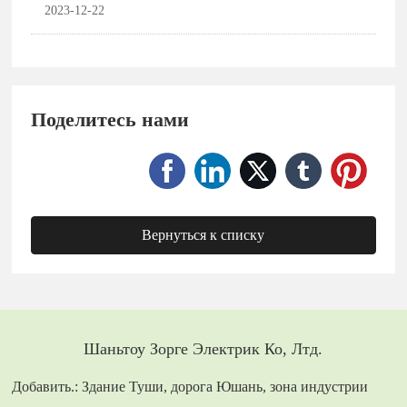
яиц? Не поймите меня неправильно! Это артефакт завтрака
2023-12-22
Поделитесь нами
Вернуться к списку
Шаньтоу Зорге Электрик Ко, Лтд.
Добавить.: Здание Туши, дорога Юшань, зона индустрии